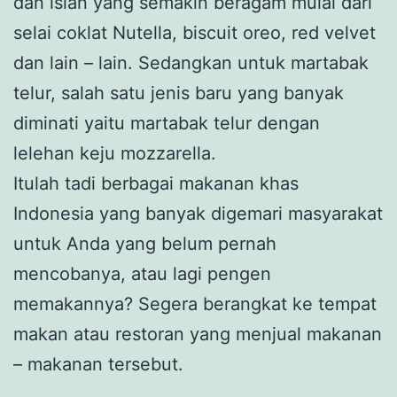
dan isian yang semakin beragam mulai dari
selai coklat Nutella, biscuit oreo, red velvet
dan lain – lain. Sedangkan untuk martabak
telur, salah satu jenis baru yang banyak
diminati yaitu martabak telur dengan
lelehan keju mozzarella.
Itulah tadi berbagai makanan khas
Indonesia yang banyak digemari masyarakat
untuk Anda yang belum pernah
mencobanya, atau lagi pengen
memakannya? Segera berangkat ke tempat
makan atau restoran yang menjual makanan
– makanan tersebut.