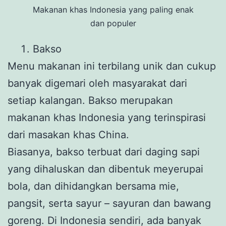
Makanan khas Indonesia yang paling enak
dan populer
Bakso
Menu makanan ini terbilang unik dan cukup
banyak digemari oleh masyarakat dari
setiap kalangan. Bakso merupakan
makanan khas Indonesia yang terinspirasi
dari masakan khas China.
Biasanya, bakso terbuat dari daging sapi
yang dihaluskan dan dibentuk meyerupai
bola, dan dihidangkan bersama mie,
pangsit, serta sayur – sayuran dan bawang
goreng. Di Indonesia sendiri, ada banyak