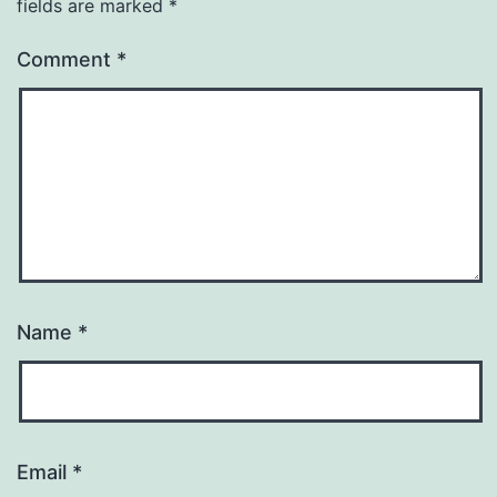
fields are marked
*
Comment
*
Name
*
Email
*