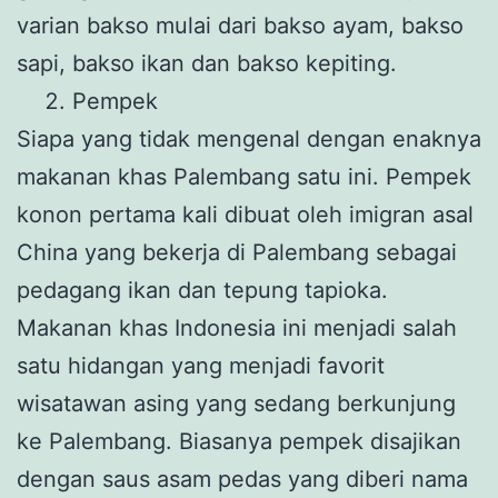
varian bakso mulai dari bakso ayam, bakso
sapi, bakso ikan dan bakso kepiting.
Pempek
Siapa yang tidak mengenal dengan enaknya
makanan khas Palembang satu ini. Pempek
konon pertama kali dibuat oleh imigran asal
China yang bekerja di Palembang sebagai
pedagang ikan dan tepung tapioka.
Makanan khas Indonesia ini menjadi salah
satu hidangan yang menjadi favorit
wisatawan asing yang sedang berkunjung
ke Palembang. Biasanya pempek disajikan
dengan saus asam pedas yang diberi nama