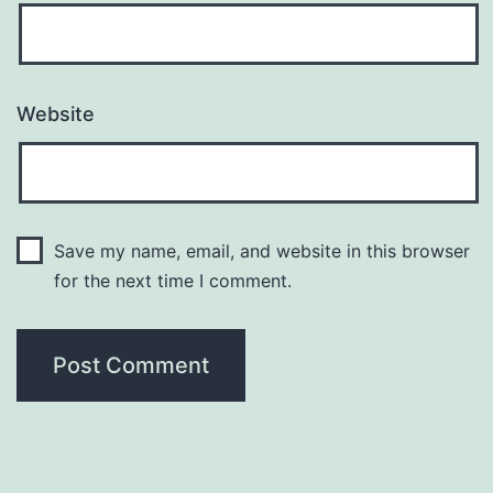
Website
Save my name, email, and website in this browser
for the next time I comment.