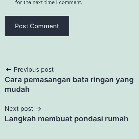
for the next time I comment.
Post
Previous post
Cara pemasangan bata ringan yang
navigation
mudah
Next post
Langkah membuat pondasi rumah