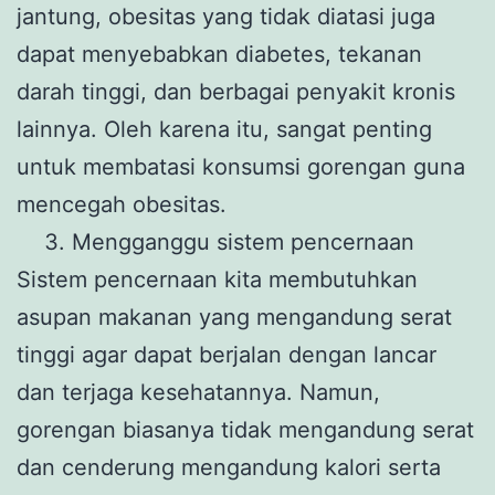
jantung, obesitas yang tidak diatasi juga
dapat menyebabkan diabetes, tekanan
darah tinggi, dan berbagai penyakit kronis
lainnya. Oleh karena itu, sangat penting
untuk membatasi konsumsi gorengan guna
mencegah obesitas.
Mengganggu sistem pencernaan
Sistem pencernaan kita membutuhkan
asupan makanan yang mengandung serat
tinggi agar dapat berjalan dengan lancar
dan terjaga kesehatannya. Namun,
gorengan biasanya tidak mengandung serat
dan cenderung mengandung kalori serta