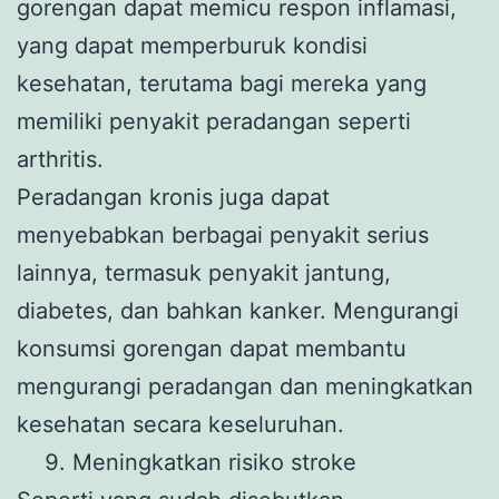
gorengan dapat memicu respon inflamasi,
yang dapat memperburuk kondisi
kesehatan, terutama bagi mereka yang
memiliki penyakit peradangan seperti
arthritis.
Peradangan kronis juga dapat
menyebabkan berbagai penyakit serius
lainnya, termasuk penyakit jantung,
diabetes, dan bahkan kanker. Mengurangi
konsumsi gorengan dapat membantu
mengurangi peradangan dan meningkatkan
kesehatan secara keseluruhan.
Meningkatkan risiko stroke