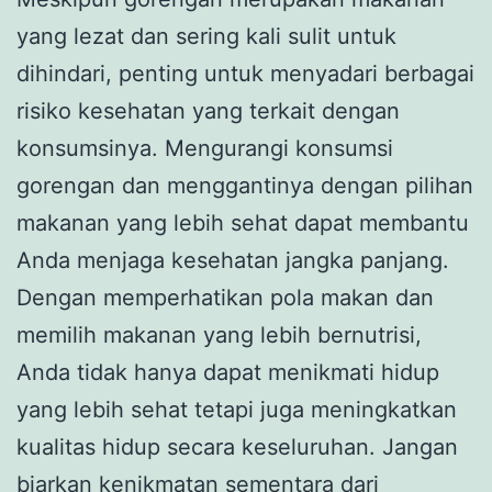
yang lezat dan sering kali sulit untuk
dihindari, penting untuk menyadari berbagai
risiko kesehatan yang terkait dengan
konsumsinya. Mengurangi konsumsi
gorengan dan menggantinya dengan pilihan
makanan yang lebih sehat dapat membantu
Anda menjaga kesehatan jangka panjang.
Dengan memperhatikan pola makan dan
memilih makanan yang lebih bernutrisi,
Anda tidak hanya dapat menikmati hidup
yang lebih sehat tetapi juga meningkatkan
kualitas hidup secara keseluruhan. Jangan
biarkan kenikmatan sementara dari