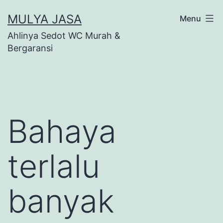
Skip
MULYA JASA
Menu
to
Ahlinya Sedot WC Murah &
content
Bergaransi
Bahaya
terlalu
banyak