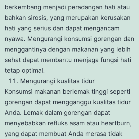
berkembang menjadi peradangan hati atau
bahkan sirosis, yang merupakan kerusakan
hati yang serius dan dapat mengancam
nyawa. Mengurangi konsumsi gorengan dan
menggantinya dengan makanan yang lebih
sehat dapat membantu menjaga fungsi hati
tetap optimal.
Mengurangi kualitas tidur
Konsumsi makanan berlemak tinggi seperti
gorengan dapat mengganggu kualitas tidur
Anda. Lemak dalam gorengan dapat
menyebabkan refluks asam atau heartburn,
yang dapat membuat Anda merasa tidak