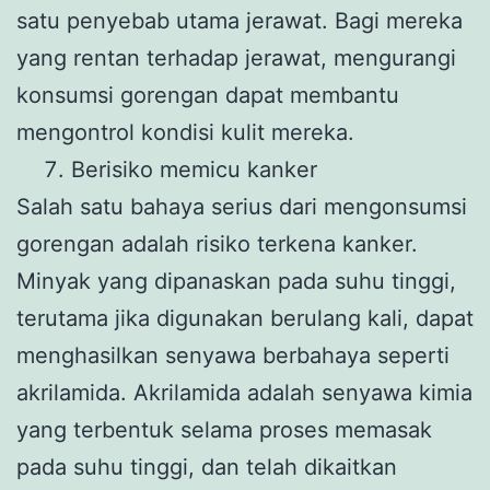
satu penyebab utama jerawat. Bagi mereka
yang rentan terhadap jerawat, mengurangi
konsumsi gorengan dapat membantu
mengontrol kondisi kulit mereka.
Berisiko memicu kanker
Salah satu bahaya serius dari mengonsumsi
gorengan adalah risiko terkena kanker.
Minyak yang dipanaskan pada suhu tinggi,
terutama jika digunakan berulang kali, dapat
menghasilkan senyawa berbahaya seperti
akrilamida. Akrilamida adalah senyawa kimia
yang terbentuk selama proses memasak
pada suhu tinggi, dan telah dikaitkan