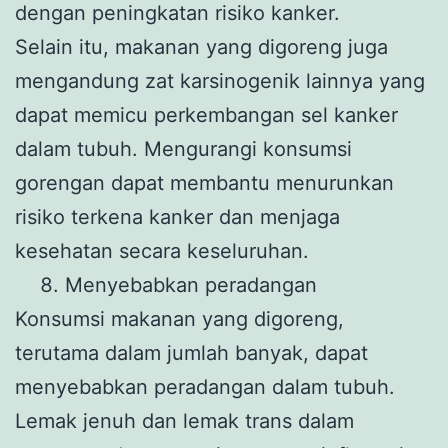
dengan peningkatan risiko kanker.
Selain itu, makanan yang digoreng juga
mengandung zat karsinogenik lainnya yang
dapat memicu perkembangan sel kanker
dalam tubuh. Mengurangi konsumsi
gorengan dapat membantu menurunkan
risiko terkena kanker dan menjaga
kesehatan secara keseluruhan.
Menyebabkan peradangan
Konsumsi makanan yang digoreng,
terutama dalam jumlah banyak, dapat
menyebabkan peradangan dalam tubuh.
Lemak jenuh dan lemak trans dalam