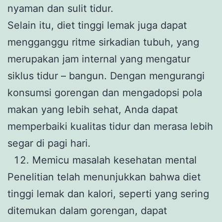
nyaman dan sulit tidur.
Selain itu, diet tinggi lemak juga dapat
mengganggu ritme sirkadian tubuh, yang
merupakan jam internal yang mengatur
siklus tidur – bangun. Dengan mengurangi
konsumsi gorengan dan mengadopsi pola
makan yang lebih sehat, Anda dapat
memperbaiki kualitas tidur dan merasa lebih
segar di pagi hari.
Memicu masalah kesehatan mental
Penelitian telah menunjukkan bahwa diet
tinggi lemak dan kalori, seperti yang sering
ditemukan dalam gorengan, dapat