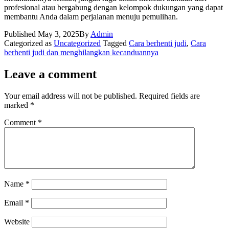
profesional atau bergabung dengan kelompok dukungan yang dapat
membantu Anda dalam perjalanan menuju pemulihan.
Published
May 3, 2025
By
Admin
Categorized as
Uncategorized
Tagged
Cara berhenti judi
,
Cara
berhenti judi dan menghilangkan kecanduannya
Leave a comment
Your email address will not be published.
Required fields are
marked
*
Comment
*
Name
*
Email
*
Website