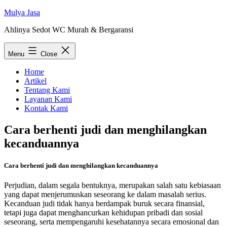
Skip
Mulya Jasa
to
Ahlinya Sedot WC Murah & Bergaransi
content
Menu
Close
Home
Artikel
Tentang Kami
Layanan Kami
Kontak Kami
Cara berhenti judi dan menghilangkan
kecanduannya
Cara berhenti judi dan menghilangkan kecanduannya
Perjudian, dalam segala bentuknya, merupakan salah satu kebiasaan
yang dapat menjerumuskan seseorang ke dalam masalah serius.
Kecanduan judi tidak hanya berdampak buruk secara finansial,
tetapi juga dapat menghancurkan kehidupan pribadi dan sosial
seseorang, serta mempengaruhi kesehatannya secara emosional dan