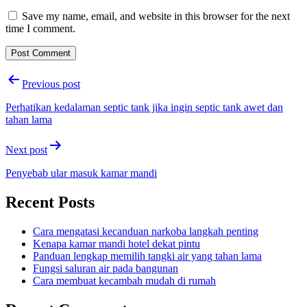
Save my name, email, and website in this browser for the next
time I comment.
Post
Previous post
navigation
Perhatikan kedalaman septic tank jika ingin septic tank awet dan
tahan lama
Next post
Penyebab ular masuk kamar mandi
Recent Posts
Cara mengatasi kecanduan narkoba langkah penting
Kenapa kamar mandi hotel dekat pintu
Panduan lengkap memilih tangki air yang tahan lama
Fungsi saluran air pada bangunan
Cara membuat kecambah mudah di rumah