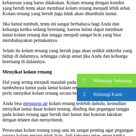
keharusan yang harus dilakukan. Kolam renang dengan kondisi
yang bersih tentu akan membuat kolam renang menjadi lebih sehat.
Kolam renang yang bersih juga tidak akan ditumbuhi lumut.
Jika lumut tumbuh, tentu ini sangat berbahaya bagi Anda dan
keluarga ketika sedang berenang, karena lumut dapat membuat
lantai kolam renang dan tangga menjadi sangat licin yang bisa
membahayakan pemakainya.
Selain itu kolam renang yang bersih juga akan sedikit mikroba yang
hidup di dalamnya, sehingga cukup aman jika Anda dan keluarga
berenang di dalamnya.
Menyikat kolam renang
Whatsapp Sekarang
Hal yang sering menjadi masalah pada kolam renang adalah
tumbuhnya lumut pada lantai kolam renang. Oleh karena itu, Anda
perlu menyikat kolam renang secara berkala.
Hubungi Kami
Anda bisa
menguras air
kolam renang terlebih dahulu, kemudian
menyikat lantai dasar kolam renang, dinding dan pegangan tangga
pada kolam renang agar bersih dari lumut dan kotoran lakukan
dengan telaten dan menyeluruh.
Perawatan kolam renang yang satu ini sangat penting agar pegangan
tangga kolam renang tidak licin. Jadi keluarga tetap aman ketika