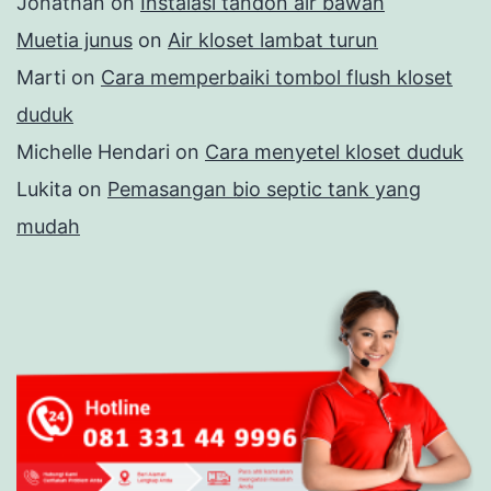
Jonathan
on
Instalasi tandon air bawah
Muetia junus
on
Air kloset lambat turun
Marti
on
Cara memperbaiki tombol flush kloset
duduk
Michelle Hendari
on
Cara menyetel kloset duduk
Lukita
on
Pemasangan bio septic tank yang
mudah