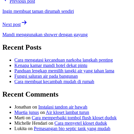
Previous post
navigation
Ingin membuat taman dirumah sendiri
Next post
Mandi menggunakan shower dengan gayung
Recent Posts
Cara mengatasi kecanduan narkoba langkah penting
Kenapa kamar mandi hotel dekat pintu
Panduan lengkap memilih tangki air yang tahan lama
Fungsi saluran air pada bangunan
Cara membuat kecambah mudah di rumah
Recent Comments
Jonathan
on
Instalasi tandon air bawah
Muetia junus
on
Air kloset lambat turun
Marti
on
Cara memperbaiki tombol flush kloset duduk
Michelle Hendari
on
Cara menyetel kloset duduk
Lukita
on
Pemasangan bio septic tank yang mudah