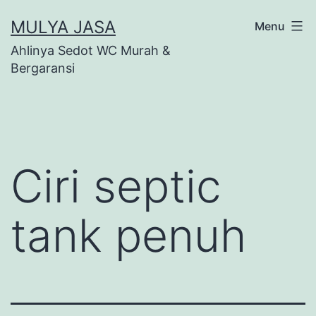
Skip
MULYA JASA
Menu
to
Ahlinya Sedot WC Murah &
content
Bergaransi
Ciri septic
tank penuh