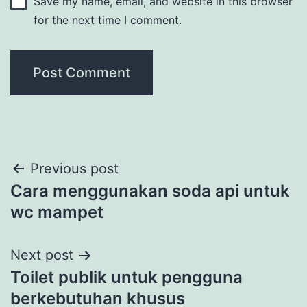
Save my name, email, and website in this browser
for the next time I comment.
Post
Previous post
Cara menggunakan soda api untuk
navigation
wc mampet
Next post
Toilet publik untuk pengguna
berkebutuhan khusus