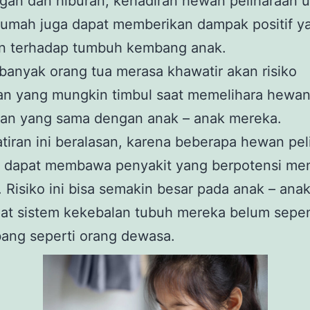
gan dan hiburan, kehadiran hewan peliharaan 
rumah juga dapat memberikan dampak positif y
kan terhadap tumbuh kembang anak.
anyak orang tua merasa khawatir akan risiko
an yang mungkin timbul saat memelihara hewan
gan yang sama dengan anak – anak mereka.
iran ini beralasan, karena beberapa hewan pel
dapat membawa penyakit yang berpotensi men
 Risiko ini bisa semakin besar pada anak – anak
at sistem kekebalan tubuh mereka belum sep
ang seperti orang dewasa.