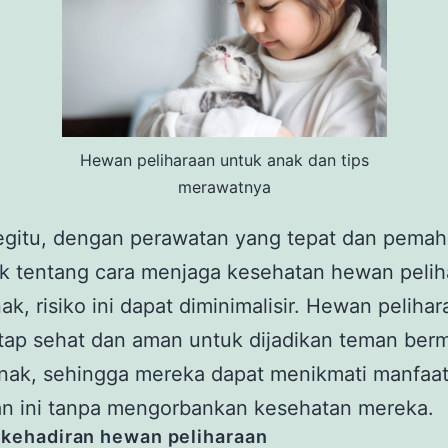
Hewan peliharaan untuk anak dan tips
merawatnya
egitu, dengan perawatan yang tepat dan pema
ik tentang cara menjaga kesehatan hewan pelih
ak, risiko ini dapat diminimalisir. Hewan peliha
tap sehat dan aman untuk dijadikan teman berm
nak, sehingga mereka dapat menikmati manfaat
n ini tanpa mengorbankan kesehatan mereka.
 kehadiran hewan peliharaan