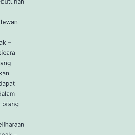
kebutuhan
 Hewan
ak –
icara
yang
kan
dapat
dalam
n orang
liharaan
anak –