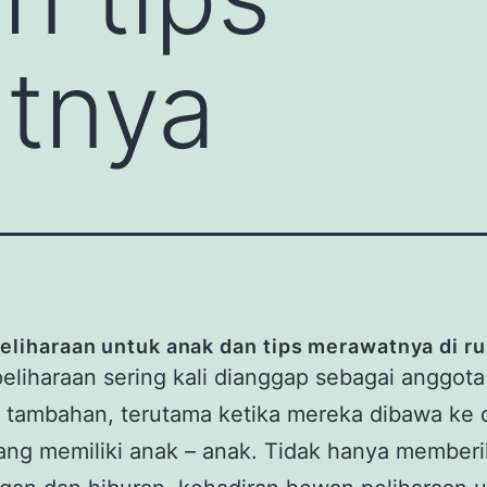
tnya
eliharaan untuk anak
dan tips merawatnya di r
liharaan sering kali dianggap sebagai anggota
a tambahan, terutama ketika mereka dibawa ke 
ang memiliki anak – anak. Tidak hanya member