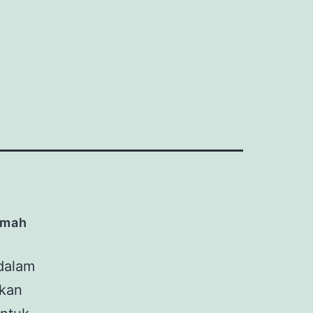
umah
dalam
ikan