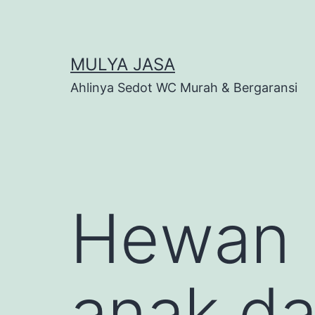
Skip
to
content
MULYA JASA
Ahlinya Sedot WC Murah & Bergaransi
Hewan p
anak da