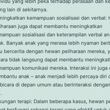
ividu yang lebih peka terhadap perasaan dan 
ng lain di sekitarnya.
ningkatkan kemampuan sosialisasi dan verbal:
liharaan juga dapat membantu meningkatkan
ampuan sosialisasi dan keterampilan verbal an
k. Banyak anak yang merasa lebih nyaman berb
u bercerita dengan hewan peliharaan mereka, 
cara tidak langsung dapat membantu meningkat
ampuan komunikasi mereka. Interaksi ini juga 
bantu anak – anak menjadi lebih percaya diri 
bicara di depan umum atau berinteraksi denga
n.
ungan terapi: Dalam beberapa kasus, hewan pe
at berfungsi sebagai terapi yang efektif untuk 