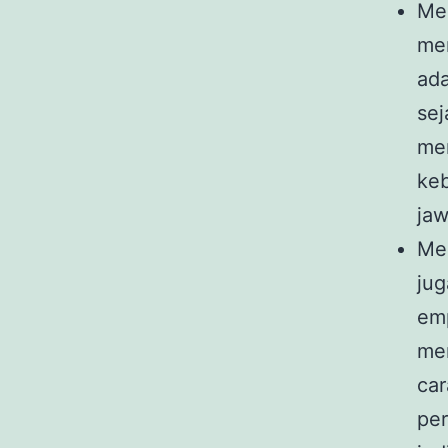
Me
mem
ada
sej
me
keb
ja
Me
ju
emp
me
ca
per