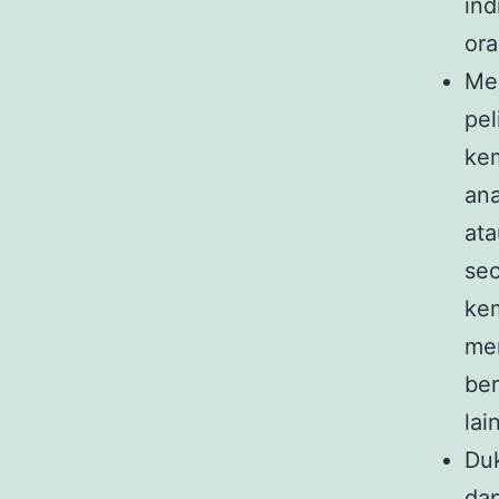
ind
ora
Me
pe
kem
ana
ata
se
kem
mem
ber
lai
Duk
dap