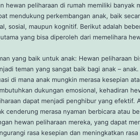
n hewan peliharaan di rumah memiliki banyak 
pat mendukung perkembangan anak, baik seca
l, sosial, maupun kognitif. Berikut adalah bebe
utama yang bisa diperoleh dari memelihara he
an yang baik untuk anak: Hewan peliharaan bi
jadi teman yang sangat baik bagi anak – anak
uasi di mana anak mungkin merasa kesepian at
mbutuhkan dukungan emosional, kehadiran he
iharaan dapat menjadi penghibur yang efektif. 
ak cenderung merasa nyaman berbicara atau be
ngan hewan peliharaan mereka, yang dapat m
gurangi rasa kesepian dan meningkatkan rasa