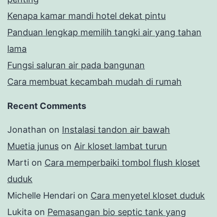
Kenapa kamar mandi hotel dekat pintu
Panduan lengkap memilih tangki air yang tahan
lama
Fungsi saluran air pada bangunan
Cara membuat kecambah mudah di rumah
Recent Comments
Jonathan
on
Instalasi tandon air bawah
Muetia junus
on
Air kloset lambat turun
Marti
on
Cara memperbaiki tombol flush kloset
duduk
Michelle Hendari
on
Cara menyetel kloset duduk
Lukita
on
Pemasangan bio septic tank yang