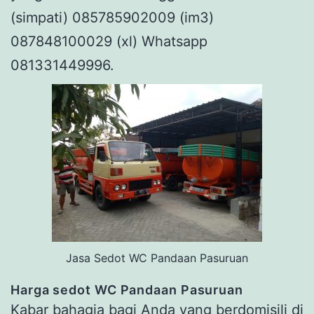
(simpati) 085785902009 (im3)
087848100029 (xl) Whatsapp
081331449996.
Jasa Sedot WC Pandaan Pasuruan
Harga s
edot WC Pandaan Pasuruan
Kabar bahagia bagi Anda yang berdomisili di