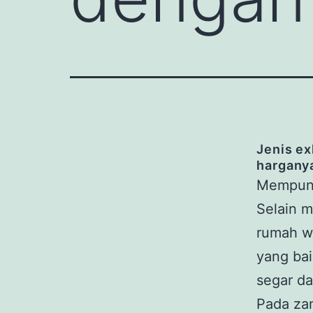
Jenis ex
hargany
Mempuny
Selain m
rumah wa
yang ba
segar da
Pada zam