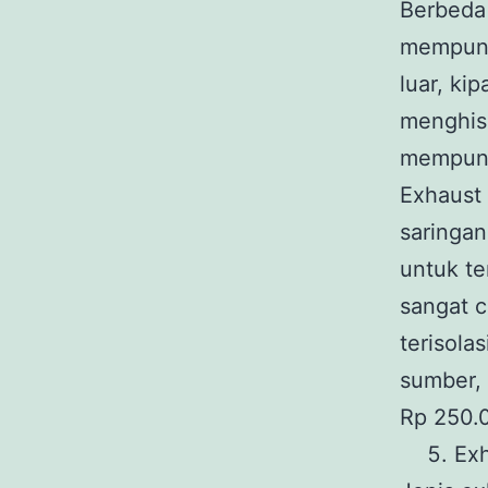
Berbeda 
mempuny
luar, ki
menghisa
mempuny
Exhaust
saringan
untuk te
sangat 
terisola
sumber, 
Rp 250.
Exh