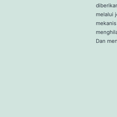
diberika
melalui 
mekanis 
menghila
Dan meny