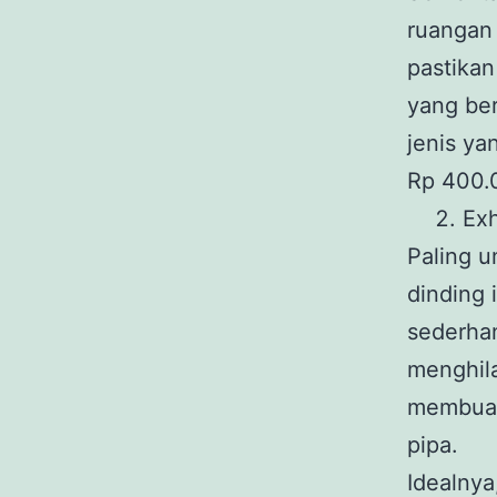
ruangan 
pastika
yang ber
jenis ya
Rp 400.
Exh
Paling u
dinding
sederhan
menghil
membuan
pipa.
Idealnya