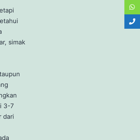
etapi
etahui
a
ar, simak
ataupun
ang
angkan
i 3-7
 dari
ada