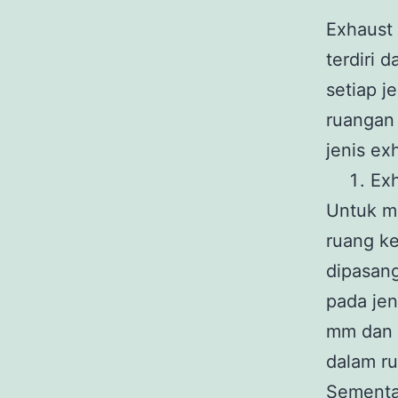
Exhaust 
terdiri 
setiap j
ruangan 
jenis ex
Exh
Untuk m
ruang k
dipasang
pada jen
mm dan 
dalam ru
Sementar