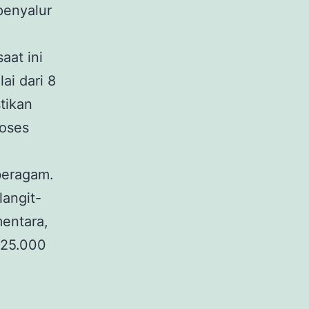
penyalur
aat ini
ai dari 8
tikan
oses
beragam.
langit-
mentara,
225.000