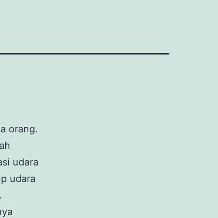
a orang.
uah
asi udara
up udara
.
nya