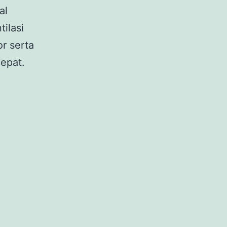
al
ilasi
r serta
epat.