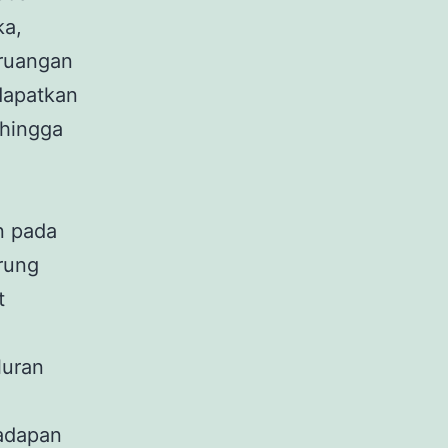
ka,
ruangan
dapatkan
 hingga
n pada
rung
t
luran
hadapan