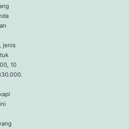
uang
nda
lan
 jenis
ntuk
00, 10
 330.000.
kapi
ini
yang