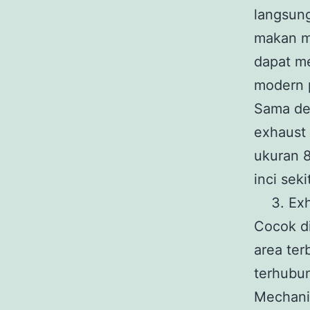
langsun
makan m
dapat m
modern 
Sama den
exhaust 
ukuran 8
inci sek
Exh
Cocok di
area ter
terhubu
Mechani