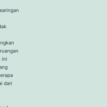
saringan
dak
ungkan
 ruangan
 ini
yang
berapa
i dari