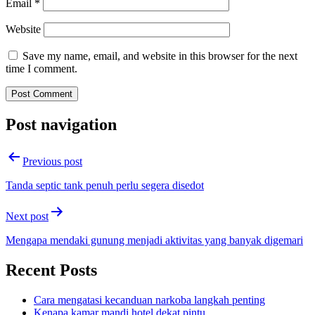
Email
*
Website
Save my name, email, and website in this browser for the next
time I comment.
Post navigation
Previous post
Tanda septic tank penuh perlu segera disedot
Next post
Mengapa mendaki gunung menjadi aktivitas yang banyak digemari
Recent Posts
Cara mengatasi kecanduan narkoba langkah penting
Kenapa kamar mandi hotel dekat pintu