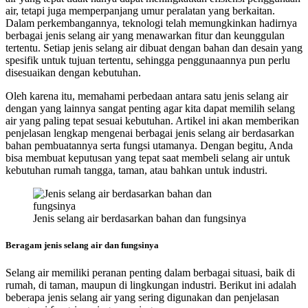
air, tetapi juga memperpanjang umur peralatan yang berkaitan.
Dalam perkembangannya, teknologi telah memungkinkan hadirnya
berbagai jenis selang air yang menawarkan fitur dan keunggulan
tertentu. Setiap jenis selang air dibuat dengan bahan dan desain yang
spesifik untuk tujuan tertentu, sehingga penggunaannya pun perlu
disesuaikan dengan kebutuhan.
Oleh karena itu, memahami perbedaan antara satu jenis selang air
dengan yang lainnya sangat penting agar kita dapat memilih selang
air yang paling tepat sesuai kebutuhan. Artikel ini akan memberikan
penjelasan lengkap mengenai berbagai jenis selang air berdasarkan
bahan pembuatannya serta fungsi utamanya. Dengan begitu, Anda
bisa membuat keputusan yang tepat saat membeli selang air untuk
kebutuhan rumah tangga, taman, atau bahkan untuk industri.
Jenis selang air berdasarkan bahan dan fungsinya
Beragam jenis selang air dan fungsinya
Selang air memiliki peranan penting dalam berbagai situasi, baik di
rumah, di taman, maupun di lingkungan industri. Berikut ini adalah
beberapa jenis selang air yang sering digunakan dan penjelasan