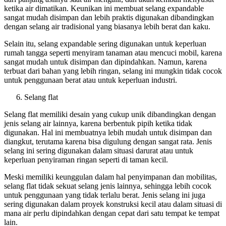
ketika air dimatikan. Keunikan ini membuat selang expandable
sangat mudah disimpan dan lebih praktis digunakan dibandingkan
dengan selang air tradisional yang biasanya lebih berat dan kaku.
Selain itu, selang expandable sering digunakan untuk keperluan
rumah tangga seperti menyiram tanaman atau mencuci mobil, karena
sangat mudah untuk disimpan dan dipindahkan. Namun, karena
terbuat dari bahan yang lebih ringan, selang ini mungkin tidak cocok
untuk penggunaan berat atau untuk keperluan industri.
Selang flat
Selang flat memiliki desain yang cukup unik dibandingkan dengan
jenis selang air lainnya, karena berbentuk pipih ketika tidak
digunakan. Hal ini membuatnya lebih mudah untuk disimpan dan
diangkut, terutama karena bisa digulung dengan sangat rata. Jenis
selang ini sering digunakan dalam situasi darurat atau untuk
keperluan penyiraman ringan seperti di taman kecil.
Meski memiliki keunggulan dalam hal penyimpanan dan mobilitas,
selang flat tidak sekuat selang jenis lainnya, sehingga lebih cocok
untuk penggunaan yang tidak terlalu berat. Jenis selang ini juga
sering digunakan dalam proyek konstruksi kecil atau dalam situasi di
mana air perlu dipindahkan dengan cepat dari satu tempat ke tempat
lain.