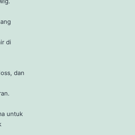
wig.
uang
.
r di
loss, dan
ran.
ma untuk
k
.