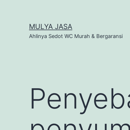
Skip
to
content
MULYA JASA
Ahlinya Sedot WC Murah & Bergaransi
Penyeb
penyumb