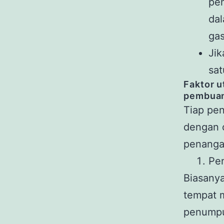
pem
da
gas
Jik
sat
Faktor u
pembuan
Tiap pen
dengan 
penangan
Pe
Biasanya
tempat m
penumpuk