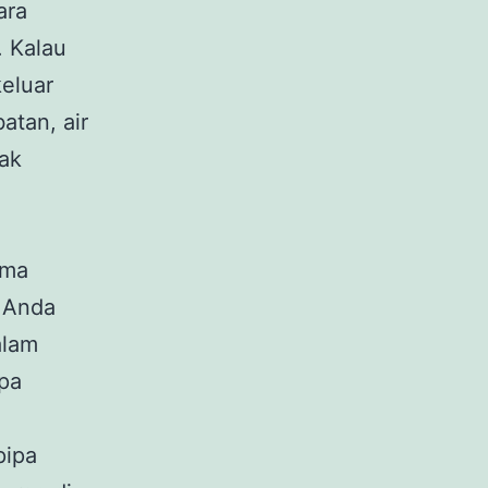
ara
. Kalau
keluar
atan, air
ak
ama
a Anda
alam
pa
pipa