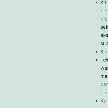
Kal
ber
pip
sel
ak
sua
Kal
Tek
was
men
de
pe
Kal