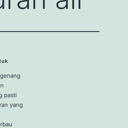
tuk
ergenang
an
g pasti
ran yang
erbau