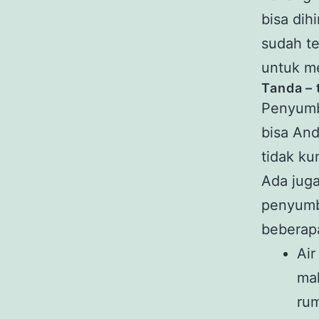
bisa dih
sudah te
untuk m
Tanda – 
Penyumba
bisa And
tidak ku
Ada juga
penyumba
beberapa
Air
mal
rum