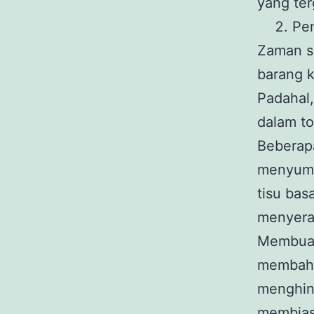
yang ter
Pen
Zaman s
barang 
Padahal,
dalam toi
Beberapa
menyumba
tisu bas
menyera
Membuang
membaha
menghin
membias