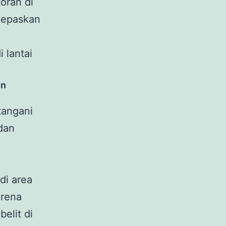
oran di
lepaskan
 lantai
an
tangani
dan
di area
arena
elit di