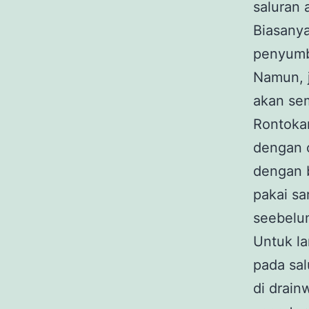
saluran 
Biasany
penyumba
Namun, j
akan se
Rontokan
dengan c
dengan b
pakai sa
seebelu
Untuk l
pada sa
di drain