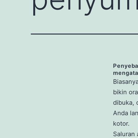
Penyebab
mengata
Biasanya
bikin or
dibuka, 
Anda la
kotor.
Saluran 