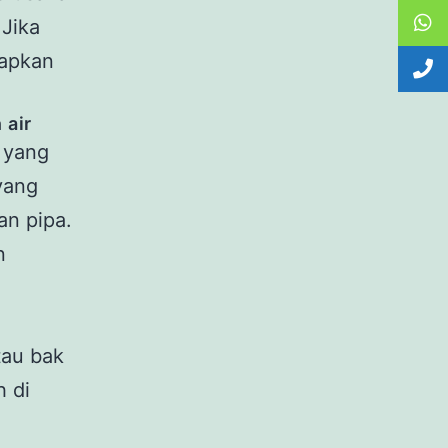
 Jika
rapkan
 air
a yang
yang
an pipa.
n
tau bak
h di