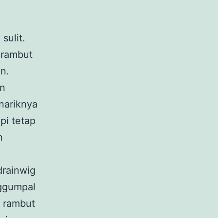
sulit.
 rambut
n.
an
nariknya
pi tetap
n
drainwig
ggumpal
a rambut