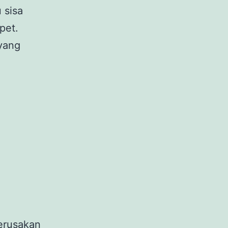
 sisa
pet.
 yang
erusakan