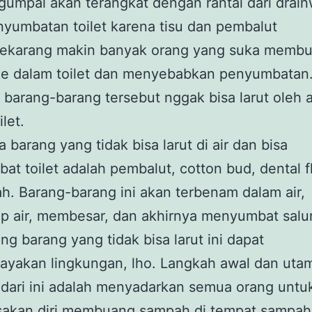
gumpal akan terangkat dengan rantai dari drain
yumbatan toilet karena tisu dan pembalut
ekarang makin banyak orang yang suka memb
ke dalam toilet dan menyebabkan penyumbatan
 barang-barang tersebut nggak bisa larut oleh ai
let.
 barang yang tidak bisa larut di air dan bisa
t toilet adalah pembalut, cotton bud, dental f
ah. Barang-barang ini akan terbenam dalam air,
p air, membesar, dan akhirnya menyumbat salu
 barang yang tidak bisa larut ini dapat
yakan lingkungan, lho. Langkah awal dan uta
dari ini adalah menyadarkan semua orang untu
akan diri membuang sampah di tempat sampah