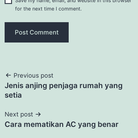
Save my name, email, and website in this browser
for the next time I comment.
Post
Previous post
Jenis anjing penjaga rumah yang
navigation
setia
Next post
Cara mematikan AC yang benar