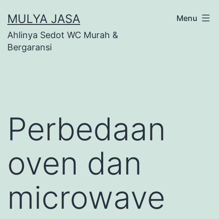
Skip
MULYA JASA
Menu
to
Ahlinya Sedot WC Murah &
content
Bergaransi
Perbedaan
oven dan
microwave