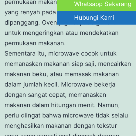
permukaan makanan, menghasilkan tekstur
Whatsapp Sekarang
yang renyah pada makanan yang
Hubungi Kami
dipanggang. Oven juga dapat digunakan
untuk mengeringkan atau mendekatkan
permukaan makanan.
Sementara itu, microwave cocok untuk
memanaskan makanan siap saji, mencairkan
makanan beku, atau memasak makanan
dalam jumlah kecil. Microwave bekerja
dengan sangat cepat, memanaskan
makanan dalam hitungan menit. Namun,
perlu diingat bahwa microwave tidak selalu
menghasilkan makanan dengan tekstur
yang sama seperti saat dimasak dengan