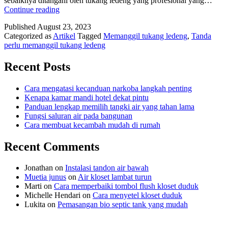
sebaiknya ditangani oleh tukang ledeng yang profesional yang…
Tanda
Continue reading
perlu
Published
August 23, 2023
memanggil
Categorized as
Artikel
Tagged
Memanggil tukang ledeng
,
Tanda
tukang
perlu memanggil tukang ledeng
ledeng
Recent Posts
Cara mengatasi kecanduan narkoba langkah penting
Kenapa kamar mandi hotel dekat pintu
Panduan lengkap memilih tangki air yang tahan lama
Fungsi saluran air pada bangunan
Cara membuat kecambah mudah di rumah
Recent Comments
Jonathan
on
Instalasi tandon air bawah
Muetia junus
on
Air kloset lambat turun
Marti
on
Cara memperbaiki tombol flush kloset duduk
Michelle Hendari
on
Cara menyetel kloset duduk
Lukita
on
Pemasangan bio septic tank yang mudah