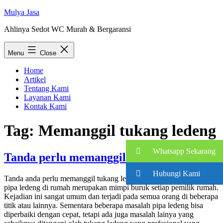
Skip
Mulya Jasa
to
Ahlinya Sedot WC Murah & Bergaransi
content
Menu
Close
Home
Artikel
Tentang Kami
Layanan Kami
Kontak Kami
Tag:
Memanggil tukang ledeng
Whatsapp Sekarang
Tanda perlu memanggil tukang ledeng
Hubungi Kami
Tanda anda perlu memanggil tukang ledeng Mempunyai masalah
pipa ledeng di rumah merupakan mimpi buruk setiap pemilik rumah.
Kejadian ini sangat umum dan terjadi pada semua orang di beberapa
titik atau lainnya. Sementara beberapa masalah pipa ledeng bisa
diperbaiki dengan cepat, tetapi ada juga masalah lainya yang