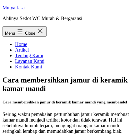
Skip
Mulya Jasa
to
Ahlinya Sedot WC Murah & Bergaransi
content
Menu
Close
Home
Artikel
Tentang Kami
Layanan Kami
Kontak Kami
Cara membersihkan jamur di keramik
kamar mandi
Cara membersihkan jamur di keramik kamar mandi yang membandel
Seiring waktu pemakaian pertumbuhan jamur keramik membuat
kamar mandi menjadi terlihat kotor dan tidak terawat. Hal ini
sebetulnya lumrah terjadi, mengingat ruangan kamar mandi
seringkali lembap dan memudahkan jamur berkembang biak.