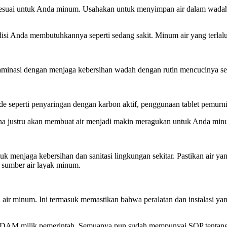
 sesuai untuk Anda minum. Usahakan untuk menyimpan air dalam wadah
si Anda membutuhkannya seperti sedang sakit. Minum air yang terlalu p
taminasi dengan menjaga kebersihan wadah dengan rutin mencucinya se
seperti penyaringan dengan karbon aktif, penggunaan tablet pemurnian 
 justru akan membuat air menjadi makin meragukan untuk Anda minum. 
tuk menjaga kebersihan dan sanitasi lingkungan sekitar. Pastikan air
i sumber air layak minum.
n air minum. Ini termasuk memastikan bahwa peralatan dan instalasi 
DAM milik pemerintah. Semuanya pun sudah mempunyai SOP tentang k