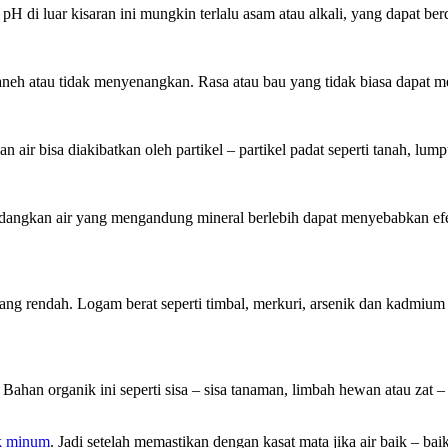
pH di luar kisaran ini mungkin terlalu asam atau alkali, yang dapat b
aneh atau tidak menyenangkan. Rasa atau bau yang tidak biasa dapat m
ir bisa diakibatkan oleh partikel – partikel padat seperti tanah, lump
 sedangkan air yang mengandung mineral berlebih dapat menyebabkan ef
g rendah. Logam berat seperti timbal, merkuri, arsenik dan kadmium
han organik ini seperti sisa – sisa tanaman, limbah hewan atau zat
ak minum
. Jadi setelah memastikan dengan kasat mata jika air baik – baik