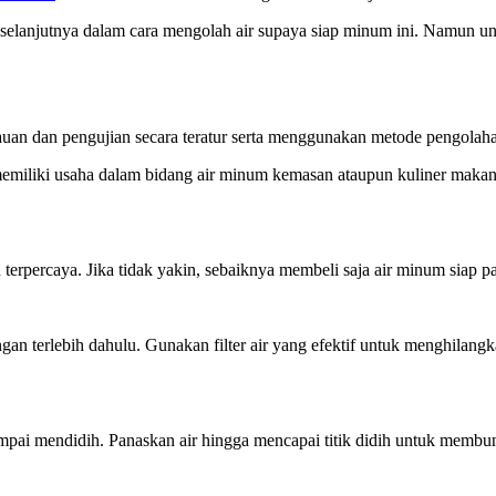
 selanjutnya dalam cara mengolah air supaya siap minum ini. Namun u
an dan pengujian secara teratur serta menggunakan metode pengolahan
a memiliki usaha dalam bidang air minum kemasan ataupun kuliner mak
terpercaya. Jika tidak yakin, sebaiknya membeli saja air minum siap pak
n terlebih dahulu. Gunakan filter air yang efektif untuk menghilangka
ampai mendidih. Panaskan air hingga mencapai titik didih untuk memb