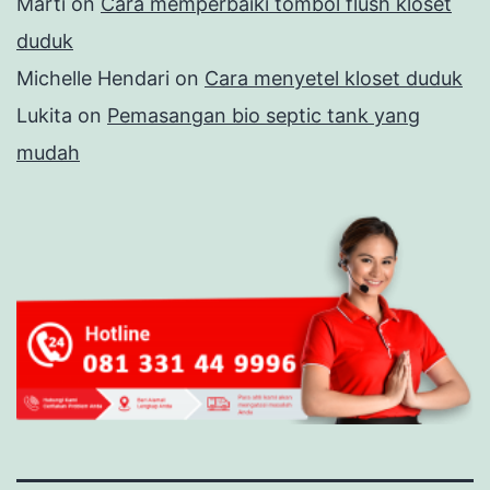
Marti
on
Cara memperbaiki tombol flush kloset
duduk
Michelle Hendari
on
Cara menyetel kloset duduk
Lukita
on
Pemasangan bio septic tank yang
mudah