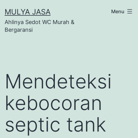
Skip
MULYA JASA
Menu
to
Ahlinya Sedot WC Murah &
content
Bergaransi
Mendeteksi
kebocoran
septic tank