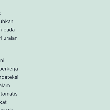
t
uhkan
n pada
i uraian
ni
berkerja
deteksi
dalam
otomatis
kat