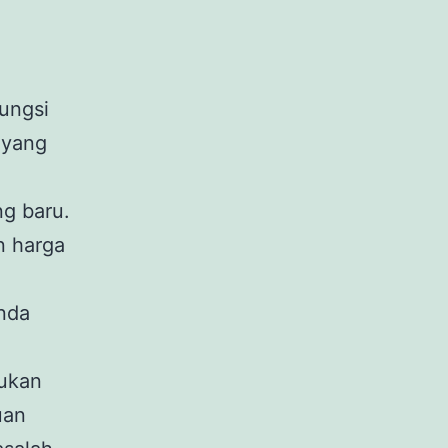
ungsi
 yang
ng baru.
n harga
Anda
kukan
uan