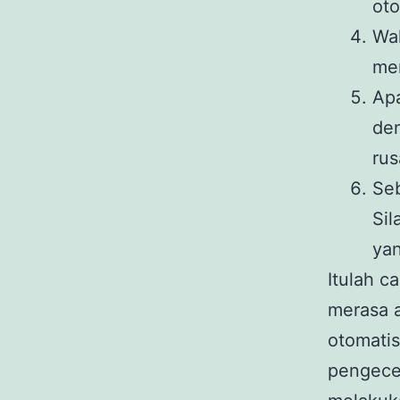
oto
Wa
men
Ap
den
rus
Seb
Sil
yan
Itulah c
merasa a
otomatis
pengecek