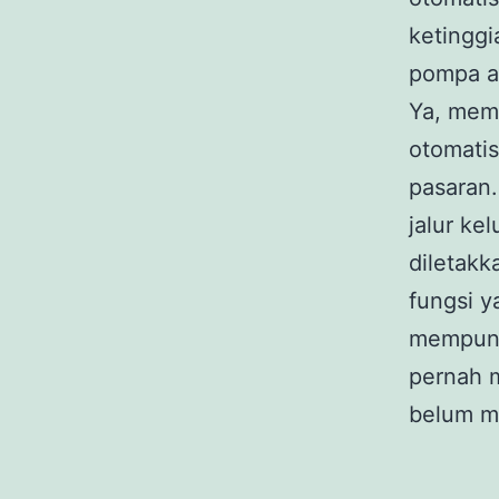
ketinggi
pompa a
Ya, mema
otomati
pasaran.
jalur ke
diletakk
fungsi y
mempunya
pernah 
belum m