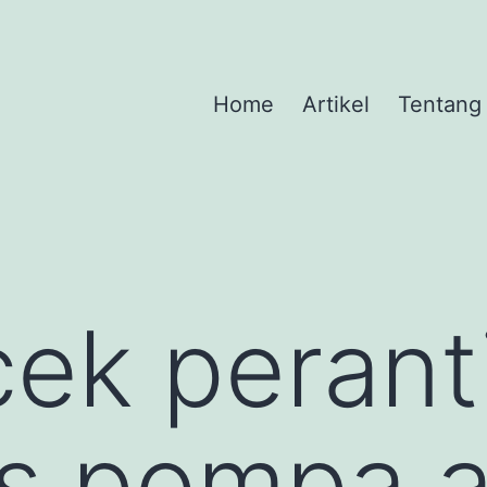
Home
Artikel
Tentang
ek perant
s pompa a