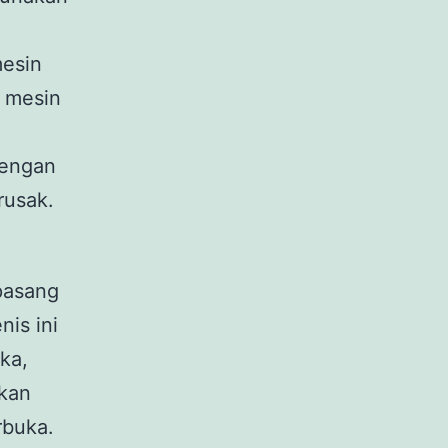
mesin
 mesin
dengan
rusak.
ipasang
nis ini
ka,
kan
erbuka.