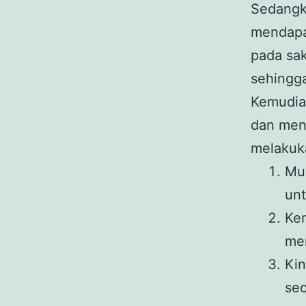
Sedangka
mendapa
pada sak
sehingga
Kemudia
dan meng
melakuka
Mul
unt
Ke
men
Ki
sec