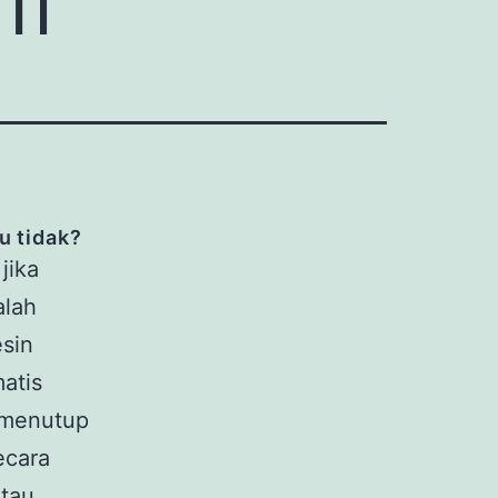
u tidak?
jika
alah
esin
atis
 menutup
ecara
tau