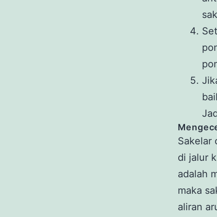
sak
Se
pom
pom
Jik
bai
Jad
Mengecek
Sakelar 
di jalur 
adalah m
maka sa
aliran ar