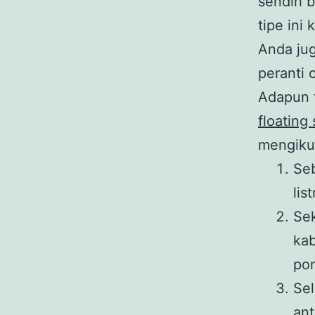
sendiri 
tipe ini
Anda ju
peranti 
Adapun 
floating
mengikut
Seb
lis
Se
kab
po
Se
ant