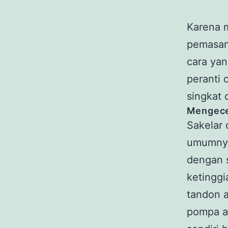
Karena m
pemasan
cara ya
peranti 
singkat 
Mengece
Sakelar 
umumnya 
dengan 
ketinggi
tandon a
pompa a