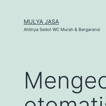
Skip
to
content
MULYA JASA
Ahlinya Sedot WC Murah & Bergaransi
Mengec
otomati