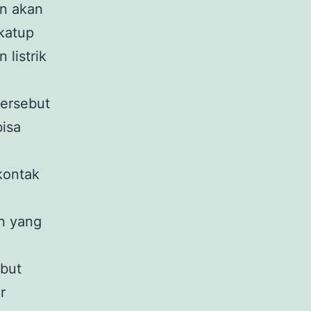
un akan
katup
listrik
tersebut
bisa
kontak
n yang
but
r