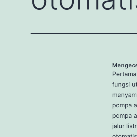
Mengecek
Pertama 
fungsi u
menyambu
pompa ai
pompa a
jalur li
otomati