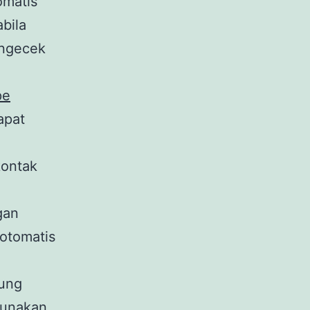
omatis
abila
engecek
pe
apat
kontak
gan
 otomatis
sung
gunakan