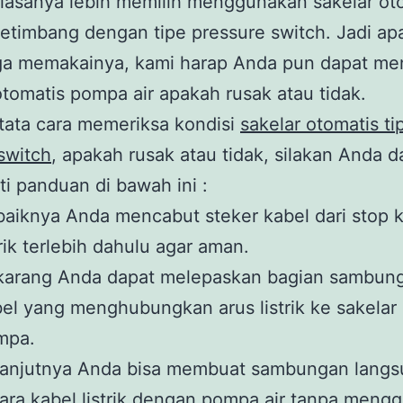
biasanya lebih memilih menggunakan sakelar ot
 ketimbang dengan tipe pressure switch. Jadi ap
ga memakainya, kami harap Anda pun dapat m
otomatis pompa air apakah rusak atau tidak.
tata cara memeriksa kondisi
sakelar otomatis ti
 switch
, apakah rusak atau tidak, silakan Anda d
i panduan di bawah ini :
aiknya Anda mencabut steker kabel dari stop 
trik terlebih dahulu agar aman.
karang Anda dapat melepaskan bagian sambun
el yang menghubungkan arus listrik ke sakelar
mpa.
lanjutnya Anda bisa membuat sambungan lang
ara kabel listrik dengan pompa air tanpa meng