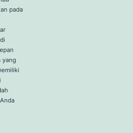
kan pada
ar
di
depan
s yang
emiliki
i
dah
 Anda